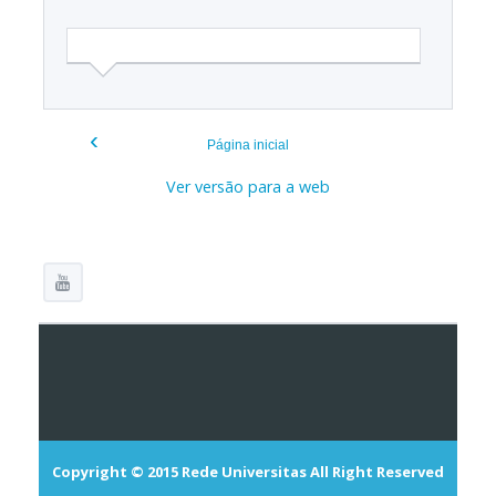
‹
Página inicial
Ver versão para a web
Copyright © 2015
Rede Universitas
All Right Reserved