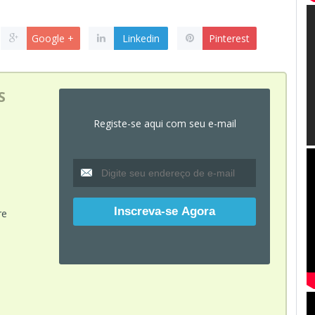
Google +
Linkedin
Pinterest
S
Registe-se aqui com seu e-mail
re