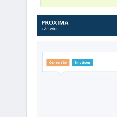
PROXIMA
« Anterior
Conversão
Emoticon