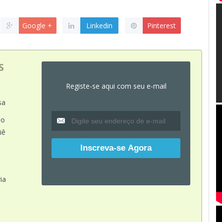
Google +
Linkedin
Pinterest
S
Registe-se aqui com seu e-mail
sa
do
iê
o
ia