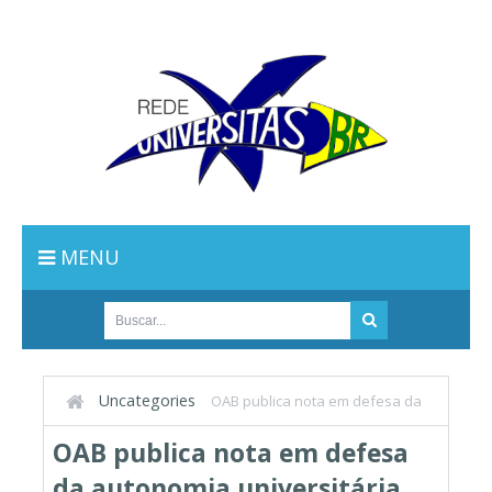
MENU
Uncategories
OAB publica nota em defesa da
autonomia universitária
OAB publica nota em defesa
da autonomia universitária