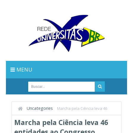
MENU
Uncategories
Marcha pela Ciência leva 46
entidades ao Congresso
Marcha pela Ciência leva 46
entidades ao Congresso