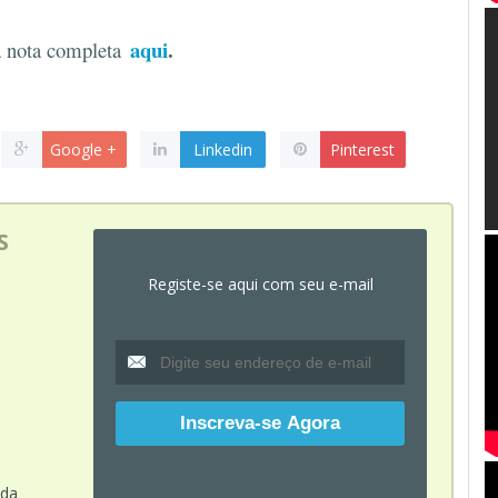
aqui
.
a nota completa
Google +
Linkedin
Pinterest
S
Registe-se aqui com seu e-mail
ada