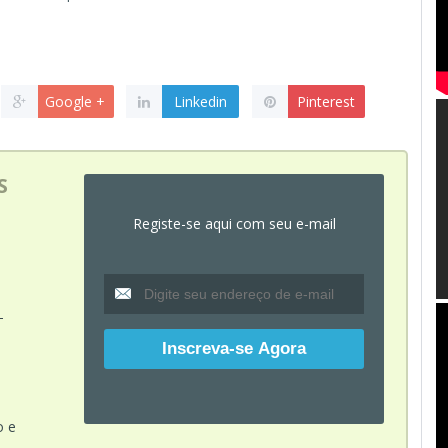
Google +
Linkedin
Pinterest
S
Registe-se aqui com seu e-mail
-
o e