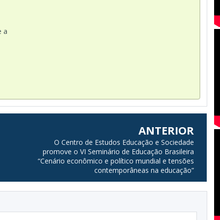
e a
ANTERIOR
O Centro de Estudos Educação e Sociedade
promove o VI Seminário de Educação Brasileira
“Cenário econômico e político mundial e tensões
contemporâneas na educação”