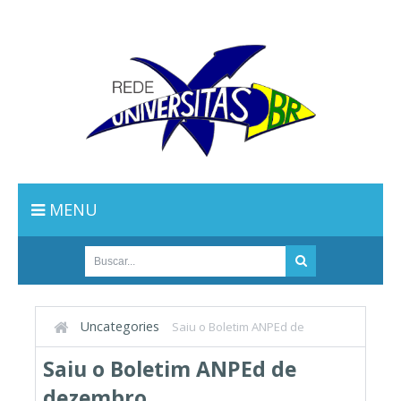
MENU
Uncategories
Saiu o Boletim ANPEd de
dezembro.
Saiu o Boletim ANPEd de
dezembro.